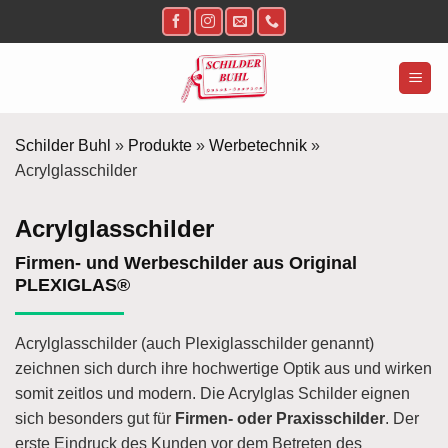
Zum
Inhalt
springen
Schilder Buhl
»
Produkte
»
Werbetechnik
»
Acrylglasschilder
Acrylglasschilder
Firmen- und Werbeschilder aus Original
PLEXIGLAS®
Acrylglasschilder (auch Plexiglasschilder genannt)
zeichnen sich durch ihre hochwertige Optik aus und wirken
somit zeitlos und modern. Die Acrylglas Schilder eignen
sich besonders gut für
Firmen- oder Praxisschilder
. Der
erste Eindruck des Kunden vor dem Betreten des